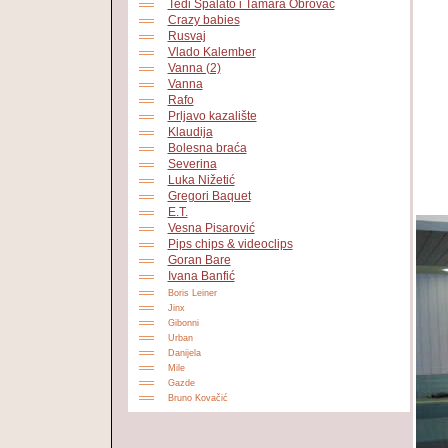
Tedi Spalato i Tamara Obrovac
Crazy babies
Rusvaj
Vlado Kalember
Vanna (2)
Vanna
Rafo
Prljavo kazalište
Klaudija
Bolesna braća
Severina
Luka Nižetić
Gregori Baquet
E.T.
Vesna Pisarović
Pips chips & videoclips
Goran Bare
Ivana Banfić
Boris Leiner
Jinx
Gibonni
Urban
Danijela
Mile
Gazde
Bruno Kovačić