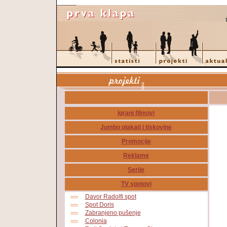
Igrani filmovi
Jumbo plakati i tiskovine
Promocije
Reklame
Serije
TV spotovi
Davor Radolfi spot
Spot Doris
Zabranjeno pušenje
Colonia