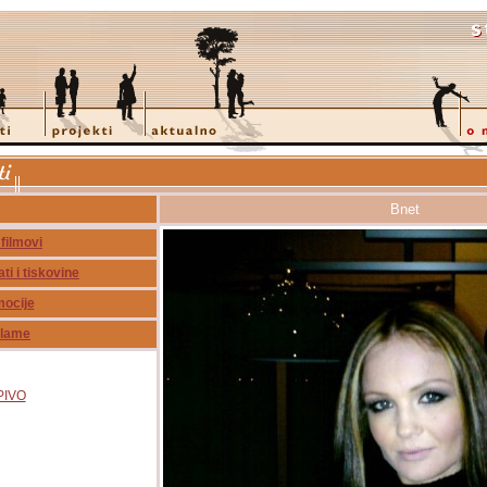
Bnet
 filmovi
i i tiskovine
ocije
lame
PIVO