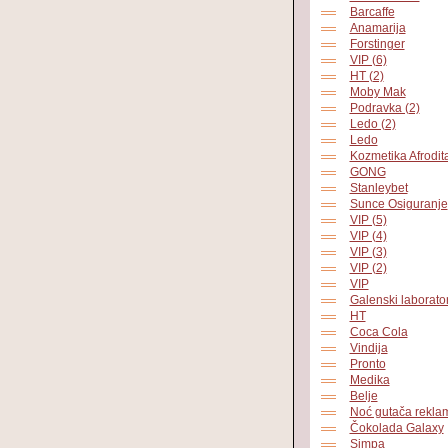
Barcaffe
Anamarija
Forstinger
VIP (6)
HT (2)
Moby Mak
Podravka (2)
Ledo (2)
Ledo
Kozmetika Afrodit
GONG
Stanleybet
Sunce Osiguranje
VIP (5)
VIP (4)
VIP (3)
VIP (2)
VIP
Galenski laborator
HT
Coca Cola
Vindija
Pronto
Medika
Belje
Noć gutača rekla
Čokolada Galaxy
Simpa