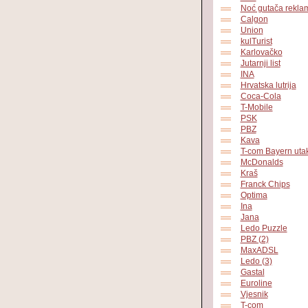
Noć gutača rekla
Calgon
Union
kulTurist
Karlovačko
Jutarnji list
INA
Hrvatska lutrija
Coca-Cola
T-Mobile
PSK
PBZ
Kava
T-com Bayern uta
McDonalds
Kraš
Franck Chips
Optima
Ina
Jana
Ledo Puzzle
PBZ (2)
MaxADSL
Ledo (3)
Gastal
Euroline
Vjesnik
T-com