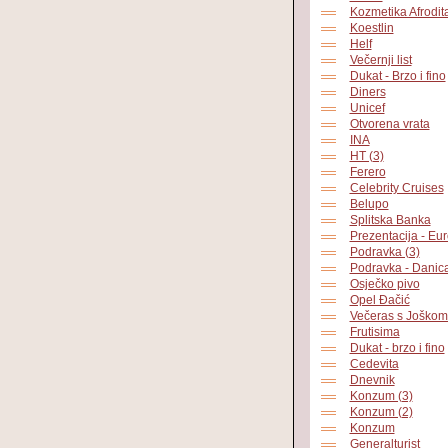
Kozmetika Afrodit
Koestlin
Helf
Večernji list
Dukat - Brzo i fino
Diners
Unicef
Otvorena vrata
INA
HT (3)
Ferero
Celebrity Cruises
Belupo
Splitska Banka
Prezentacija - Eur
Podravka (3)
Podravka - Danic
Osječko pivo
Opel Đačić
Večeras s Joško
Frutisima
Dukat - brzo i fino
Cedevita
Dnevnik
Konzum (3)
Konzum (2)
Konzum
Generalturist