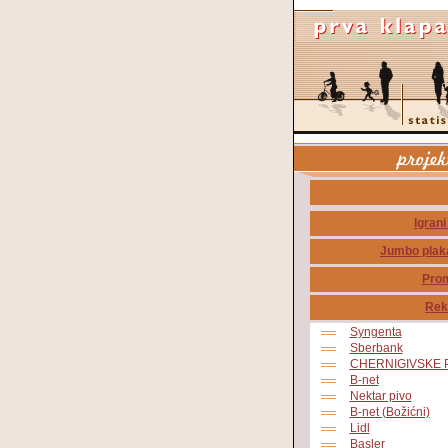
Igrani
Jumbo plakat
Prom
Rek
Syngenta
Sberbank
CHERNIGIVSKE 
B-net
Nektar pivo
B-net (Božićni)
Lidl
Basler