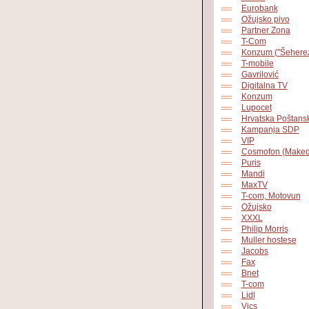
Eurobank
Ožujsko pivo
Partner Zona
T-Com
Konzum ("Šehere
T-mobile
Gavrilović
Digitalna TV
Konzum
Lupocet
Hrvatska Poštans
Kampanja SDP
VIP
Cosmofon (Maked
Puris
Mandi
MaxTV
T-com, Motovun
Ožujsko
XXXL
Philip Morris
Muller hostese
Jacobs
Fax
Bnet
T-com
Lidl
Vics